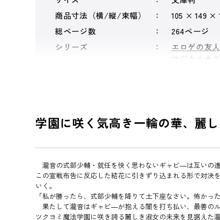
商品寸法（横/縦/束幅）
105 × 149 ×
総ページ数
264ページ
シリーズ
エロゲの友
マジカル★
学園に咲く気高き一輪の華、麗し
瀧音の式部少輔・就任を快く思わないギャビ―は互いの進
この宣戦布告に反応した結花に引きずり込まれる形で対決
いく。
「私が勝ったら、式部少輔を降りて土下座なさい。怖かっ
果たして瀧音はギャビ―が抱える闇を打ち払い、最善のル
ツクヨミ魔法学園に咲き誇る麗しき淑女の未来を見据えた瀧