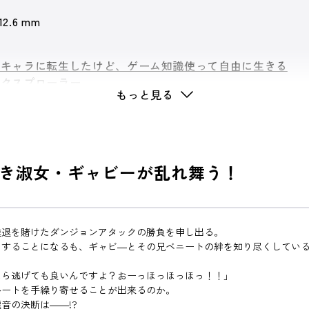
 12.6 mm
人キャラに転生したけど、ゲーム知識使って自由に生きる
エクスプローラー
もっと見る
き淑女・ギャビーが乱れ舞う！
退を賭けたダンジョンアタックの勝負を申し出る。
をすることになるも、ギャビ―とその兄ベニートの絆を知り尽くしてい
たら逃げても良いんですよ？おーっほっほっほっ！！」
ートを手繰り寄せることが出来るのか。
音の決断は――!?