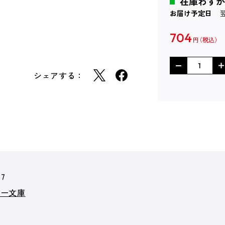
在庫わずか
お届け予定日
704
円
シェアする：
87
カー文庫