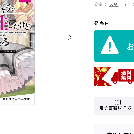
著者：
入栖
イラ
発売日
電子書籍はこち