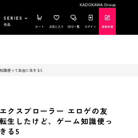
KADOKAWA Group
SERIES
作品
カート
お気に入り
SNS一覧
ログイン
新規登録
知識使って自由に生きる5
エクスプローラー エロゲの友
転生したけど、ゲーム知識使っ
きる5