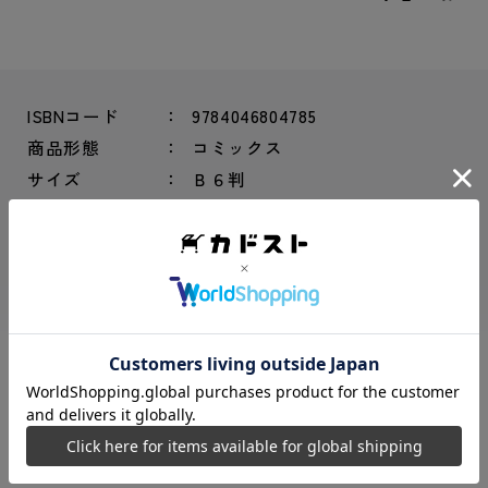
ISBNコード
9784046804785
商品形態
コミックス
サイズ
Ｂ６判
商品寸法（横/
128 × 182 × 11 mm
縦/束幅）
総ページ数
148ページ
シリーズ
『盾の勇者の成り上がり』シリ
ーズ
もっと見る
「盾の勇者の成り上がり」公式スピンオフコミッ
ク第8弾!!