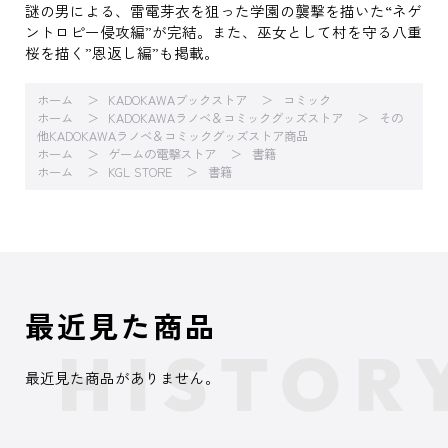
謎の男による、雷電芽衣を狙った学園の襲撃を描いた“ネゲ
ントロピー侵攻編”が完結。また、巫女として村を守る八重
桜を描く”恩返し編”も掲載。
ホーム
KADOKAWAブックストア
コミック
ホーム
KADOKAWAラノベ＆コミックグッズストア
その
他KADOKAWAラノベ＆コミックグッズストア商品
ホーム
ゲームの電撃ストア
書籍
ホーム
KGL STORE
書籍
最近見た商品
最近見た商品がありません。