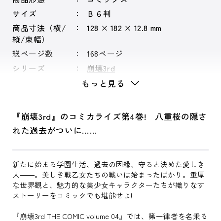
サイズ
Ｂ６判
商品寸法（横/
128 × 182 × 12.8 mm
縦/束幅）
総ページ数
168ページ
シリーズ
崩壊3rd
もっと見る
『崩壊3rd』のコミカライズ第4巻! 八重桜の隠さ
れた過去がついに……
新たに始まる学園生活、過去の因縁、守ると決めた愛しき
人――。美しき戦乙女たちの戦いは始まったばかり。重厚
な世界観と、魅力的な美少女キャラクターたちが織りなす
ストーリーをコミックでも堪能せよ!
『崩壊3rd THE COMIC volume 04』では、第一律者を名乗る