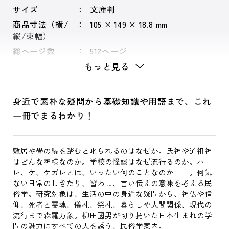
サイズ
文庫判
商品寸法（横/
105 × 149 × 18.8 mm
縦/束幅）
総ページ数
512ページ
もっと見る
身近で素朴な疑問から基礎知識や用語まで、これ
一冊でまるわかり！
敷居や畳の縁を踏むと叱られるのはなぜか。氏神や道祖神
はどんな神様なのか。学校の怪談はなぜ流行るのか。ハ
レ、ケ、ケガレとは、いったい何のことなのか――。何気
ない日常のしきたり、習わし、言い伝えの意味を考える民
俗学。研究対象は、生活の中の身近な疑問から、神仏や信
仰、死者と霊魂、儀礼、祭礼、暮らしや人間関係、現代の
流行まで森羅万象。柳田國男が切り拓いた日本生まれの学
問の魅力にすべての人を誘う、民俗学案内。