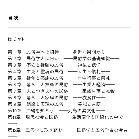
目次
はじめに
第１章 民俗学への招待 ──身近な疑問から──
第２章 民俗学とは何か ──民俗学の基礎知識──
第３章 不安と祈願の民俗 ──神仏と信仰──
第４章 生死と霊魂の民俗 ──人生と儀礼──
第５章 祈年と感謝の民俗 ──年中行事と祭礼──
第６章 暮らしと技術の民俗 ──生業と経済──
第７章 人とつきあいの民俗 ──家族村落と社会──
第８章 暮らしと家庭の民俗 ──衣食住──
第９章 娯楽と表現の民俗 ──芸能と言語──
第10章 沖縄を知ろう ──列島の異文化──
第11章 現代社会と民俗 ──生活変化と国際化の中で
──
第12章 民俗学に取り組む ──民俗学と民俗学者の今昔
──