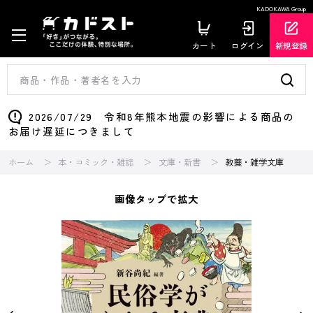
KADOKAWA Group
カート
ログイン
新規登録
2026/07/29 令和8年熊本地震の影響による商品の
お届け遅延につきまして
ホーム
本・コミック・雑誌
文庫・新書
教養・雑学文庫
画像タップで拡大