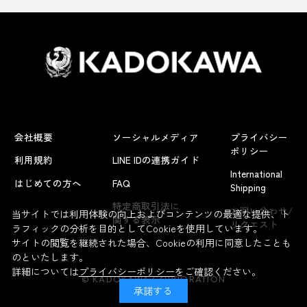
会社概要
ソーシャルメディア
プライバシー
ポリシー
利用規約
LINE IDの連携ガイド
International
はじめての方へ
FAQ
Shipping
よくあるお問い合わせ
特定商取引法に
お問い合わせ/
当サイトでは利用体験の向上およびコンテンツの最適な提供、ト
関する表示
リクエスト
ラフィックの分析を目的としてCookieを使用しています。
サイトの閲覧を継続された場合、Cookieの利用に同意したことも
のといたします。
詳細については
プライバシーポリシー
をご確認ください。
© KADOKAWA CORPORATION
承諾する