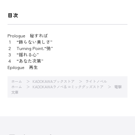
目次
Prologue 秘すれば
１ “飾らない美しさ”
２ Turning Point.“弛”
３ “揺れる心”
４ “あなた次第”
Epilogue 再生
ホーム
KADOKAWAブックストア
ライトノベル
ホーム
KADOKAWAラノベ＆コミックグッズストア
電撃
文庫