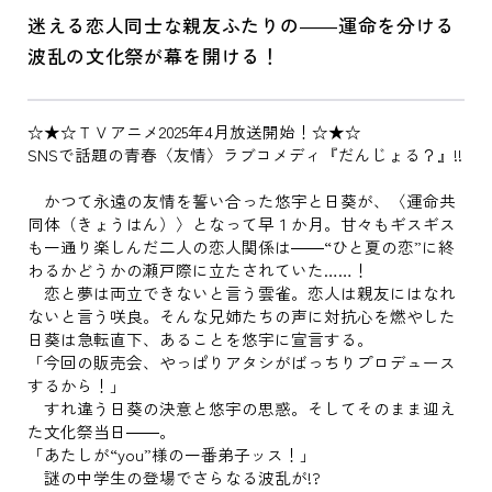
迷える恋人同士な親友ふたりの――運命を分ける
波乱の文化祭が幕を開ける！
☆★☆ＴＶアニメ2025年4月放送開始！☆★☆
SNSで話題の青春〈友情〉ラブコメディ『だんじょる？』!!
かつて永遠の友情を誓い合った悠宇と日葵が、〈運命共
同体（きょうはん）〉となって早１か月。甘々もギスギス
も一通り楽しんだ二人の恋人関係は――“ひと夏の恋”に終
わるかどうかの瀬戸際に立たされていた……！
恋と夢は両立できないと言う雲雀。恋人は親友にはなれ
ないと言う咲良。そんな兄姉たちの声に対抗心を燃やした
日葵は急転直下、あることを悠宇に宣言する。
「今回の販売会、やっぱりアタシがばっちりプロデュース
するから！」
すれ違う日葵の決意と悠宇の思惑。そしてそのまま迎え
た文化祭当日――。
「あたしが“you”様の一番弟子ッス！」
謎の中学生の登場でさらなる波乱が!?