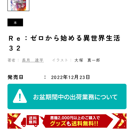
Ｒｅ：ゼロから始める異世界生活
３２
著者：
長月 達平
イラスト：
大塚 真一郎
発売日
2022年12月23日