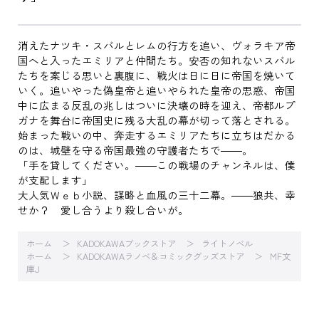
消えたナツキ・スバルとレムの行方を追い、ヴォラキア帝
国へと入ったエミリアと仲間たち。安否の知れないスバル
たちを案じる思いと裏腹に、戦火は日に日に帝国を焼いて
いく。追いやった偽皇帝と追いやられた皇帝の思惑、帝国
中に広まる反乱の兆しはついに決壊の時を迎え、帝都ルプ
ガナを舞台に帝国史に残る大乱の幕が切って落とされる。
始まった戦いの中、奔走するエミリアたちに立ちはだかる
のは、城壁を守る帝国最強の守護者たちで――。
「手を貸してください。――この戦場のチャンネルは、僕
が支配します」
大人気Ｗｅｂ小説、謀略と血風の三十二幕。――狼共、幸
せか？ 愛し合うより殺し合いが。
ホーム
KADOKAWAブックストア
ライトノベル
ホーム
KADOKAWAラノベ＆コミックグッズストア
MF文
庫J