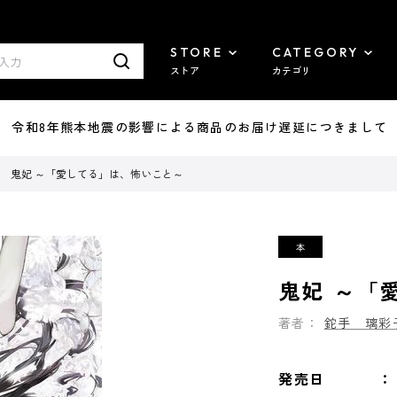
STORE
CATEGORY
ストア
カテゴリ
7/29 令和8年熊本地震の影響による商品のお届け遅延につきまして
鬼妃 ～「愛してる」は、怖いこと～
鬼妃 ～「
著者：
鉈手 璃彩
発売日