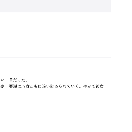
ない一言だった。
惨劇。亜瑚は心身ともに追い詰められていく。やがて彼女