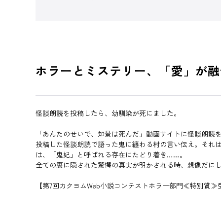
ホラーとミステリー、「愛」が融
怪談朗読を投稿したら、幼馴染が死にました。
「あんたのせいで、知景は死んだ」動画サイトに怪談朗読
投稿した怪談朗読で語った鬼に纏わる村の言い伝え。それ
は、「鬼妃」と呼ばれる存在にたどり着き……。
全ての裏に隠された驚愕の真実が明かされる時、想像だに
【第7回カクヨムWeb小説コンテストホラー部門≪特別賞≫