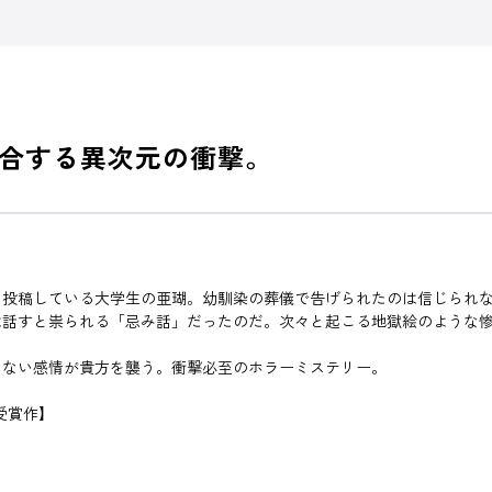
合する異次元の衝撃。
を投稿している大学生の亜瑚。幼馴染の葬儀で告げられたのは信じられ
は話すと祟られる「忌み話」だったのだ。次々と起こる地獄絵のような
しない感情が貴方を襲う。衝撃必至のホラーミステリー。
受賞作】