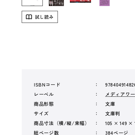
試し読み
ISBNコード
97840491482
レーベル
メディアワ
商品形態
文庫
サイズ
文庫判
商品寸法（横/縦/束幅）
105 × 149 ×
総ページ数
384ページ