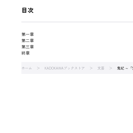
目次
第一章
第二章
第三章
終章
ホーム
KADOKAWAブックストア
文芸
鬼妃 ～