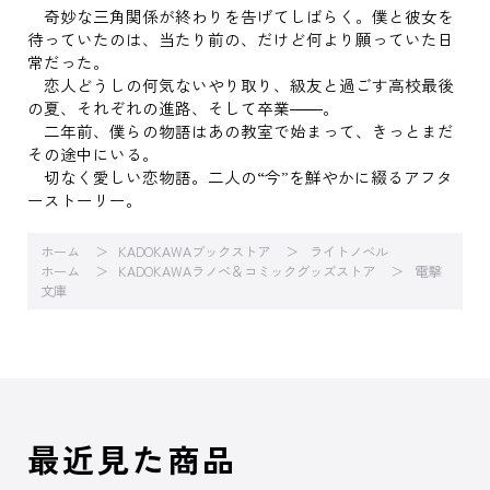
奇妙な三角関係が終わりを告げてしばらく。僕と彼女を
待っていたのは、当たり前の、だけど何より願っていた日
常だった。
恋人どうしの何気ないやり取り、級友と過ごす高校最後
の夏、それぞれの進路、そして卒業――。
二年前、僕らの物語はあの教室で始まって、きっとまだ
その途中にいる。
切なく愛しい恋物語。二人の“今”を鮮やかに綴るアフタ
ーストーリー。
ホーム
KADOKAWAブックストア
ライトノベル
ホーム
KADOKAWAラノベ＆コミックグッズストア
電撃
文庫
最近見た商品