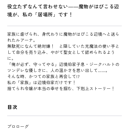
役立たずなんて言わせない――魔物がはびこる辺
境が、私の「居場所」です！
家族に虐げられ、身代わりに魔物がはびこる辺境へと送ら
れたルアーナ。
無駄死になんて絶対嫌！ と隠していた光魔法の使い手と
して自分を売り込み、やがて聖女として認められるよう
に。
「俺が必ず、守ってやる」辺境伯家子息・ジークハルトの
ツンデレな優しさに、人の温かさを思い出して……。
そんな時、かつての家族と再会して!?
私の「家族」は辺境伯家だけです！
捨てられ令嬢が本当の幸せを掴む、下剋上ストーリー！
目次
プロローグ