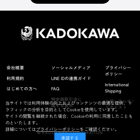
会社概要
ソーシャルメディア
プライバシー
ポリシー
利用規約
LINE IDの連携ガイド
International
はじめての方へ
FAQ
Shipping
よくあるお問い合わせ
特定商取引法に
お問い合わせ/
当サイトでは利用体験の向上およびコンテンツの最適な提供、ト
関する表示
リクエスト
ラフィックの分析を目的としてCookieを使用しています。
サイトの閲覧を継続された場合、Cookieの利用に同意したことも
のといたします。
詳細については
プライバシーポリシー
をご確認ください。
© KADOKAWA CORPORATION
承諾する