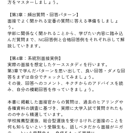
方をマスターしましょう。
【第3章：頻出質問・回答パターン】
面接でよく聞かれる定番の質問に答える準備をしましょ
う。
学部に関係なく聞かれることから、学びたい内容に踏み込
んだ質問まで、NG回答例と合格回答例をそれぞれ示して解
説していきます。
【第4章：系統別面接実例】
実際の面接を想定したケーススタディを行います。
第3章で学んだパターンを思い出して、良い回答・ダメな回
答をまずは自分でチェックしてみましょう。
その後、回答へのコメント、キクチからのアドバイスを読
み、自分の模範回答を作っていきましょう。
本書に掲載した面接官からの質問は、過去のヒアリングや
各種資料の調査に基づき、実際に大学入試で質問されたも
のの中から精選しています。
学校推薦型選抜、総合型選抜を受けるけれど面接のことを
何も知らないという受験生も、話しベタだから面接がニガ
テ……という受験生も、自信をもって面接に