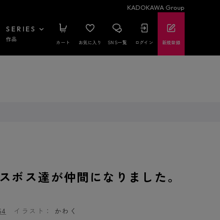
KADOKAWA Group
SERIES
作品
カート
お気に入り
SNS一覧
ログイン
新規登録
スボス達が仲間になりました。
4
イラスト：
かわく