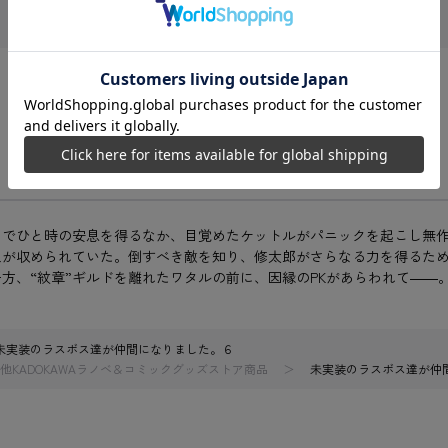
アでひと時の安息を得るなか、目覚めたケットルがパニックを起こし無
像が収められていた。倒すべき敵を知り、修太郎がさらなる力を得るた
方、“紋章”ギルドを離れたワタルの前に、因縁のPKがあらわれて――
未実装のラスボス達が仲間になりました。６
他KADOKAWAラノベ＆コミックグッズストア商品
未実装のラスボス達が仲