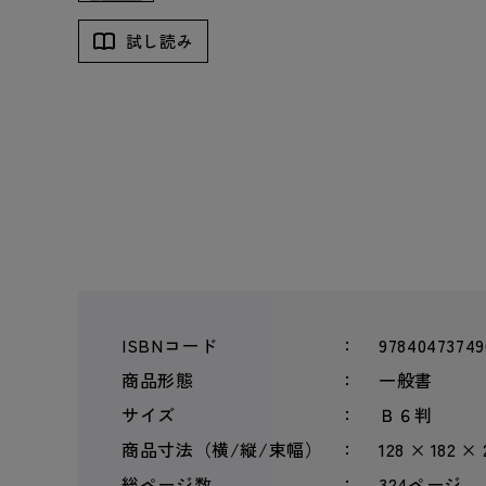
試し読み
ISBNコード
97840473749
商品形態
一般書
サイズ
Ｂ６判
商品寸法（横/縦/束幅）
128 × 182 ×
総ページ数
324ページ