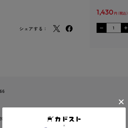
1,430
円
シェアする：
66
 20 mm