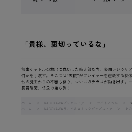
「貴様、裏切っているな」
無事ケットルの救出に成功した修太郎たち。楽園レジウリ
何かを手渡す。そこには“天使”がプレイヤーを虐殺する映
他の魔王からの不審も募り、ついにガララスが動き出す。一
長冒険譚、信念の第６弾！
ホーム
KADOKAWAブックストア
ライトノベル
ホーム
KADOKAWAラノベ＆コミックグッズストア
その