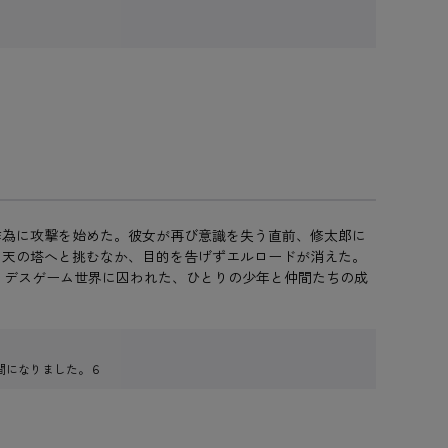
作為に攻撃を始めた。彼女が再び意識を失う直前、修太郎に
め天の塔へと挑むなか、目的を告げずエルロードが消えた。
。デスゲーム世界に囚われた、ひとりの少年と仲間たちの成
間になりました。６