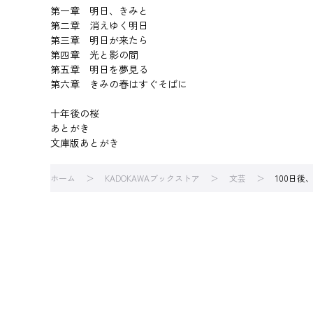
第一章 明日、きみと
第二章 消えゆく明日
第三章 明日が来たら
第四章 光と影の間
第五章 明日を夢見る
第六章 きみの春はすぐそばに
十年後の桜
あとがき
文庫版あとがき
ホーム
KADOKAWAブックストア
文芸
100日