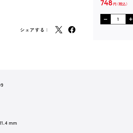
748
円
シェアする：
09
11.4 mm