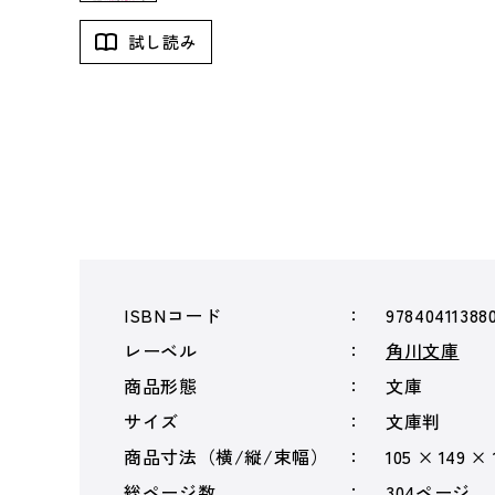
試し読み
ISBNコード
97840411388
レーベル
角川文庫
商品形態
文庫
サイズ
文庫判
商品寸法（横/縦/束幅）
105 × 149 × 
総ページ数
304ページ