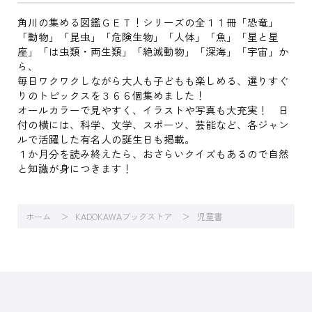
角川の集める図鑑ＧＥＴ！シリーズの全１１冊「恐竜」
「動物」「昆虫」「危険生物」「人体」「魚」「星と星
座」「は虫類・両生類」「絶滅動物」「深海」「宇宙」か
ら、
毎日ワクワクしながら大人も子どもも楽しめる、選りすぐ
りのトピックスを３６６個集めました！
オールカラーで見やすく、イラストや写真も大充実！ 日
付の横には、科学、文学、スポーツ、芸能など、各ジャン
ルで活躍した有名人の誕生日も掲載。
１か月分を読み終えたら、おさらいクイズもあるので自然
と知識が身につきます！
ホーム
KADOKAWAブックストア
児童書