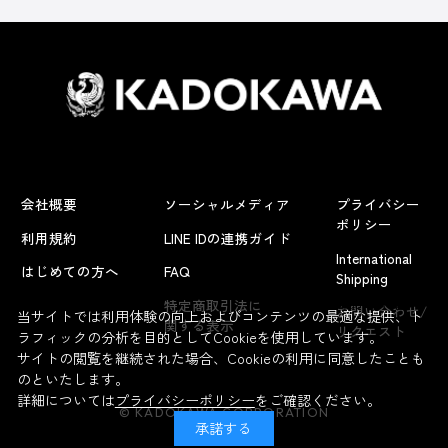
会社概要
ソーシャルメディア
プライバシー
ポリシー
利用規約
LINE IDの連携ガイド
International
はじめての方へ
FAQ
Shipping
よくあるお問い合わせ
特定商取引法に
お問い合わせ/
当サイトでは利用体験の向上およびコンテンツの最適な提供、ト
関する表示
リクエスト
ラフィックの分析を目的としてCookieを使用しています。
サイトの閲覧を継続された場合、Cookieの利用に同意したことも
のといたします。
詳細については
プライバシーポリシー
をご確認ください。
© KADOKAWA CORPORATION
承諾する