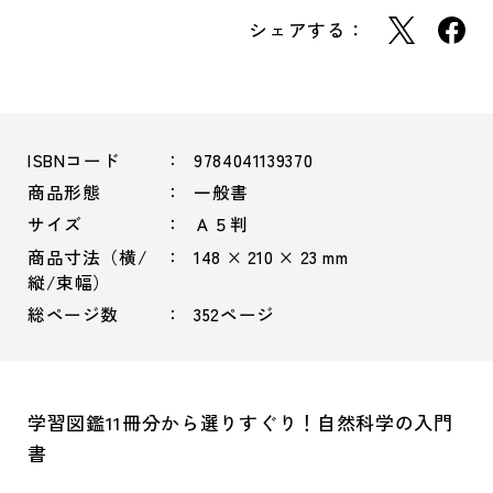
シェアする：
ISBNコード
9784041139370
商品形態
一般書
サイズ
Ａ５判
商品寸法（横/
148 × 210 × 23 mm
縦/束幅）
総ページ数
352ページ
学習図鑑11冊分から選りすぐり！自然科学の入門
書