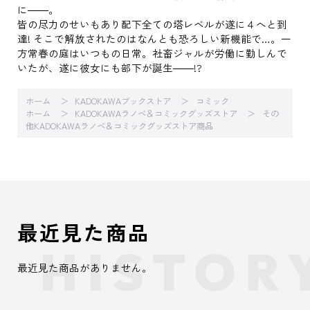
に――。
皆の尽力のせいもあり配下全ての塔レベルが遂に４へと到
達! そこで解放されたのはなんとも恐ろしい新機能で…。一
方常春の庭はいつもの日常。社畜ジャルが労働に勤しんで
いたが、遂に彼女にも部下が誕生――!?
ホーム
KADOKAWAブックストア
コミック
ホーム
KADOKAWAラノベ＆コミックグッズストア
その
他KADOKAWAラノベ＆コミックグッズストア商品
最近見た商品
最近見た商品がありません。