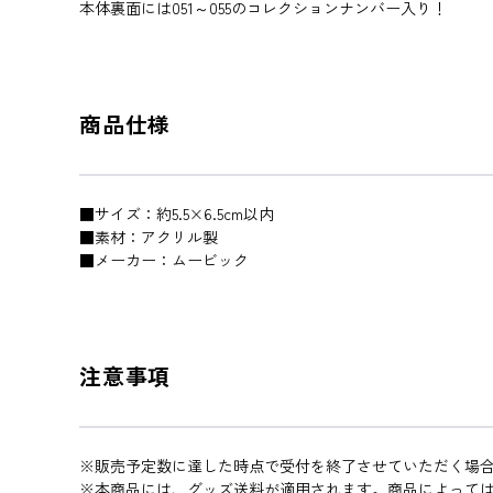
本体裏面には051～055のコレクションナンバー入り！
商品仕様
■サイズ：約5.5×6.5cm以内
■素材：アクリル製
■メーカー：ムービック
注意事項
※販売予定数に達した時点で受付を終了させていただく場
※本商品には、グッズ送料が適用されます。商品によって