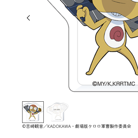
©吉崎観音／KADOKAWA・劇場版ケロロ軍曹製作委員会