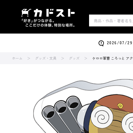
2026/0
ホーム
グッズ・文具
グッズ
ケロロ軍曹 ころっと アク