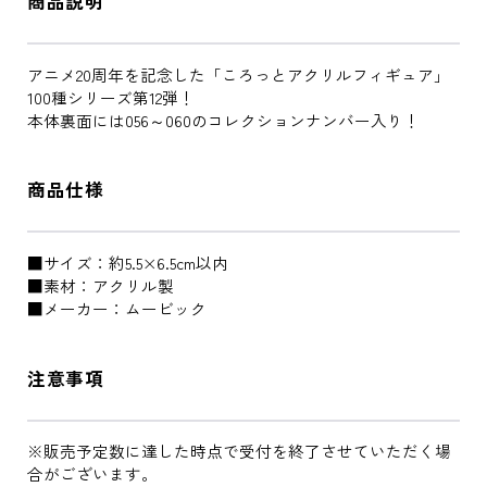
商品説明
アニメ20周年を記念した「ころっとアクリルフィギュア」
100種シリーズ第12弾！
本体裏面には056～060のコレクションナンバー入り！
商品仕様
■サイズ：約5.5×6.5cm以内
■素材：アクリル製
■メーカー：ムービック
注意事項
※販売予定数に達した時点で受付を終了させていただく場
合がございます。