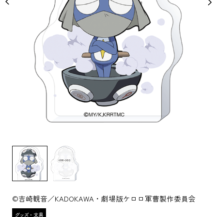
©吉崎観音／KADOKAWA・劇場版ケロロ軍曹製作委員会