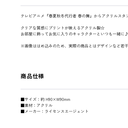
テレビアニメ『春夏秋冬代行者 春の舞』からアクリルスタ
クリアな質感にプリントが映えるアクリル製☆
お部屋に飾ってお気に入りのキャラクターといつも一緒に
※画像ははめ込みのため、実際の商品とはデザインなど若
商品仕様
■サイズ：約 H90×W90mm
■素材：アクリル
■メーカー：ライセンスエージェント