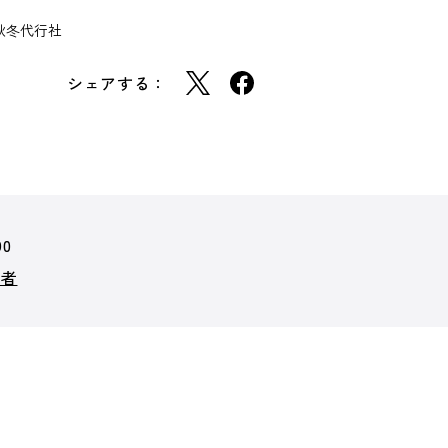
秋冬代行社
シェアする：
90
行者