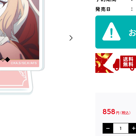
発売日
858
円