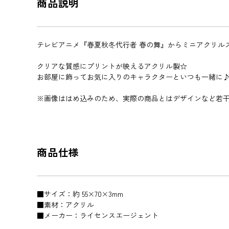
商品説明
テレビアニメ『春夏秋冬代行者 春の舞』からミニアクリル
クリアな質感にプリントが映えるアクリル製☆
お部屋に飾ってお気に入りのキャラクターといつも一緒に
※画像ははめ込みのため、実際の商品とはデザインなど若
商品仕様
■サイズ：約 55×70×3mm
■素材：アクリル
■メーカー：ライセンスエージェント