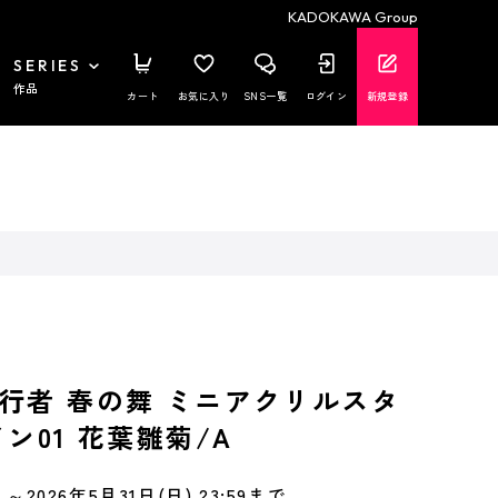
KADOKAWA Group
SERIES
作品
カート
お気に入り
SNS一覧
ログイン
新規登録
行者 春の舞 ミニアクリルスタ
ン01 花葉雛菊/A
～2026年5月31日(日) 23:59まで