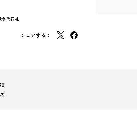
秋冬代行社
シェアする：
70
行者