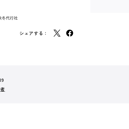
秋冬代行社
シェアする：
09
行者