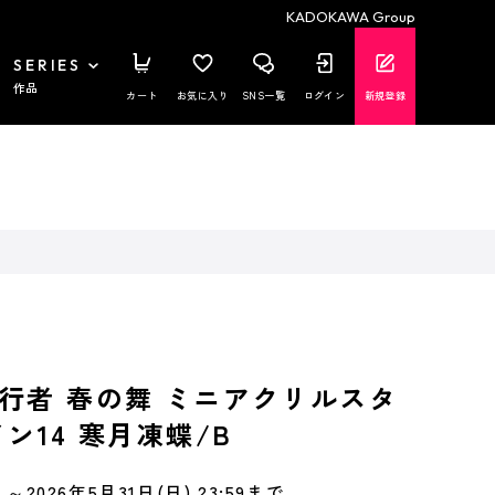
KADOKAWA Group
SERIES
作品
カート
お気に入り
SNS一覧
ログイン
新規登録
行者 春の舞 ミニアクリルスタ
ン14 寒月凍蝶/B
～2026年5月31日(日) 23:59まで