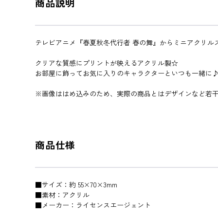
商品説明
テレビアニメ『春夏秋冬代行者 春の舞』からミニアクリル
クリアな質感にプリントが映えるアクリル製☆
お部屋に飾ってお気に入りのキャラクターといつも一緒に
※画像ははめ込みのため、実際の商品とはデザインなど若
商品仕様
■サイズ：約 55×70×3mm
■素材：アクリル
■メーカー：ライセンスエージェント