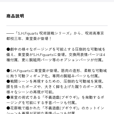
商品説明
――「S.H.Figuarts 呪術廻戦シリーズ」から、呪術高専京
都校三年、東堂葵が登場！
●劇中の様々なポージングを可能とする圧倒的な可動域を
備え、東堂葵がS.H.Figuartsに登場。交換用表情パーツは4
種付属、更に腕組用パーツ等のオプションパーツが付属。
●S.H.Figuartsに東堂葵が登場。筋肉の造形、柔軟な可動域
に拘り可動フィギュア化。専用の腕組みパーツも付属。
●戦闘シーンを再現するための、圧倒的な可動域を実現。
腰を捻ったポーズや、大きく脚を上げた蹴りのポーズ等、
様々なシーンの再現が可能。
●東堂の術式である「不義遊戯(ブギウギ)」を発動するポ
ージングを可能にする手首パーツも付属。
●花御戦で描かれた「不義遊戯(ブギウギ)」のカットイン
シーンも再現が可能な表情パーツも付属。