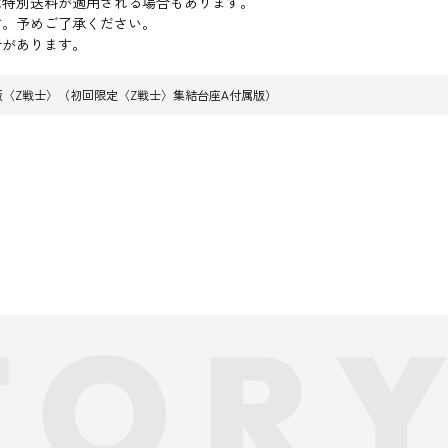
は特別送料が適用される場合もあります。
す。予めご了承ください。
合があります。
s 孫悟飯〈Z戦士〉（初回限定〈Z戦士〉集結台座A付属版）