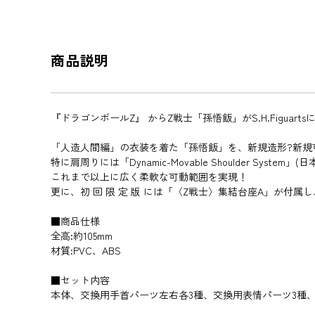
商品説明
『ドラゴンボールZ』 からZ戦士「孫悟飯」がS.H.Figuarts
「人造人間編」の衣装を着た「孫悟飯」を、新規造形?新規
特に肩周りには「Dynamic-Movable Shoulder Syst
これまで以上に広く柔軟な可動範囲を実現！
更に、初 回 限 定 版 には「〈Z戦士〉集結台座A」が付
■商品仕様
全高:約105mm
材質:PVC、ABS
■セット内容
本体、交換用手首パーツ左右各3種、交換用表情パーツ3種