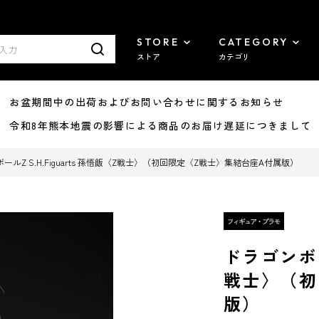
STORE
CATEGORY
ストア
カテゴリ
8/07 お盆期間中の出荷およびお問い合わせに関するお知らせ
7/29 令和8年熊本地震の影響による商品のお届け遅延につきまして
ールZ S.H.Figuarts 孫悟飯〈Z戦士〉（初回限定〈Z戦士〉集結台座A付属版）
ドラゴンボール
戦士〉（初
版）