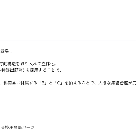
に登場！
可動構造を取り入れて立体化。
em」(日本特許出願済) を採用することで、
属し、他商品に付属する「B」と「C」を揃えることで、大きな集結台座が
、交換用頭部パーツ