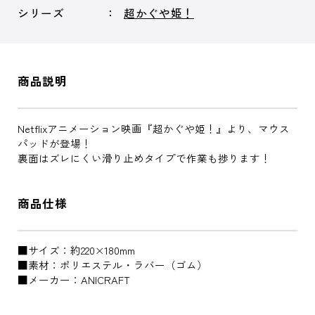
シリーズ
超かぐや姫！
商品説明
Netflixアニメーション映画『超かぐや姫！』より、マウス
パッドが登場！
裏面はズレにくい滑り止めタイプで作業も捗ります！
商品仕様
■サイズ：約220×180mm
■素材：ポリエステル・ラバー（ゴム）
■メーカー：ANICRAFT