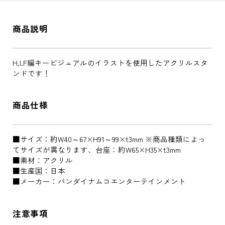
商品説明
H.I.F編キービジュアルのイラストを使用したアクリルスタ
ンドです！
商品仕様
■サイズ：約W40～67×H91～99×t3mm ※商品種類によっ
てサイズが異なります、台座：約W65×H35×t3mm
■素材：アクリル
■生産国：日本
■メーカー：バンダイナムコエンターテインメント
注意事項