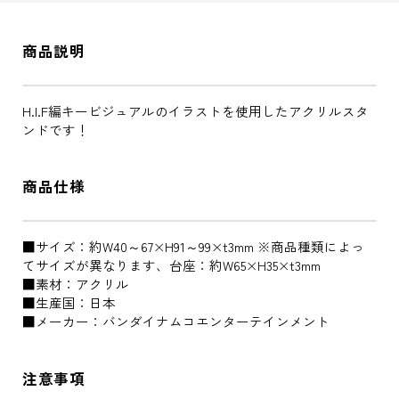
商品説明
H.I.F編キービジュアルのイラストを使用したアクリルスタ
ンドです！
商品仕様
■サイズ：約W40～67×H91～99×t3mm ※商品種類によっ
てサイズが異なります、台座：約W65×H35×t3mm
■素材：アクリル
■生産国：日本
■メーカー：バンダイナムコエンターテインメント
注意事項