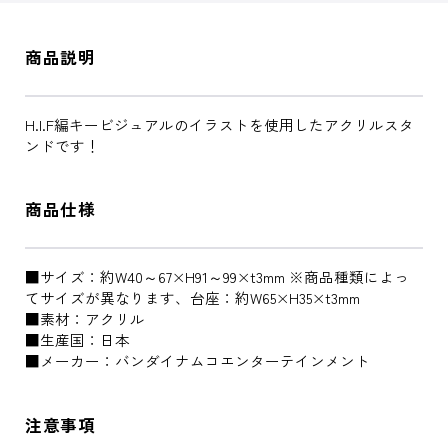
商品説明
H.I.F編キービジュアルのイラストを使用したアクリルスタ
ンドです！
商品仕様
■サイズ：約W40～67×H91～99×t3mm ※商品種類によっ
てサイズが異なります、台座：約W65×H35×t3mm
■素材：アクリル
■生産国：日本
■メーカー：バンダイナムコエンターテインメント
注意事項