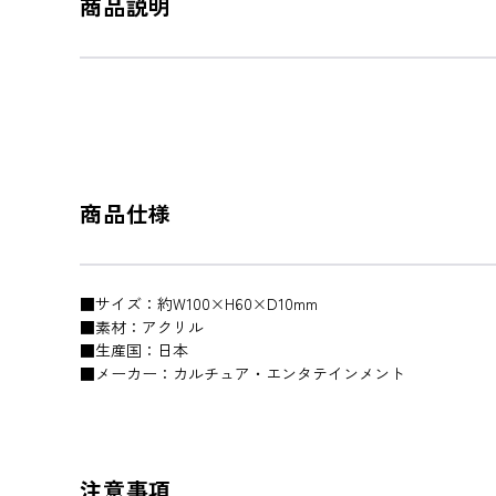
商品説明
商品仕様
■サイズ：約W100×H60×D10mm
■素材：アクリル
■生産国：日本
■メーカー：カルチュア・エンタテインメント
注意事項