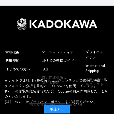
会社概要
ソーシャルメディア
プライバシー
ポリシー
利用規約
LINE IDの連携ガイド
International
はじめての方へ
FAQ
Shipping
よくあるお問い合わせ
特定商取引法に
お問い合わせ/
当サイトでは利用体験の向上およびコンテンツの最適な提供、ト
関する表示
リクエスト
ラフィックの分析を目的としてCookieを使用しています。
サイトの閲覧を継続された場合、Cookieの利用に同意したことも
のといたします。
詳細については
プライバシーポリシー
をご確認ください。
© KADOKAWA CORPORATION
承諾する