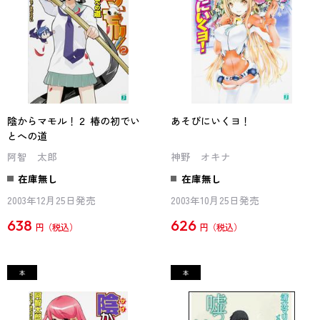
陰からマモル！２ 椿の初でい
あそびにいくヨ！
とへの道
阿智 太郎
神野 オキナ
在庫無し
在庫無し
2003年12月25日発売
2003年10月25日発売
638
626
円
円