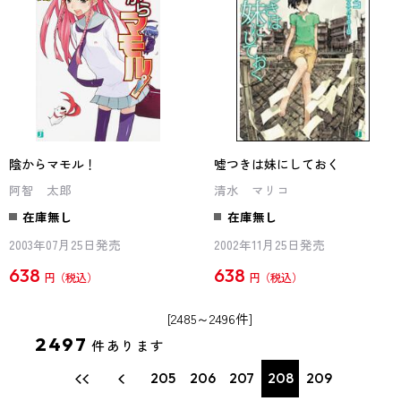
陰からマモル！
嘘つきは妹にしておく
阿智 太郎
清水 マリコ
在庫無し
在庫無し
2003年07月25日発売
2002年11月25日発売
638
638
円
円
[2485～2496件]
2497
件あります
205
206
207
208
209