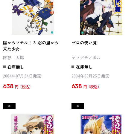
陰からマモル！３ 忍の里から
ゼロの使い魔
来た少女
阿智 太郎
ヤマグチノボル
在庫無し
在庫無し
2004年07月24日発売
2004年06月25日発売
638
638
円
円