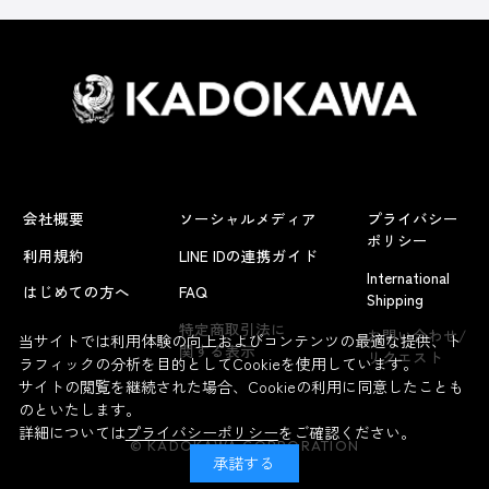
会社概要
ソーシャルメディア
プライバシー
ポリシー
利用規約
LINE IDの連携ガイド
International
はじめての方へ
FAQ
Shipping
特定商取引法に
お問い合わせ/
当サイトでは利用体験の向上およびコンテンツの最適な提供、ト
関する表示
リクエスト
ラフィックの分析を目的としてCookieを使用しています。
サイトの閲覧を継続された場合、Cookieの利用に同意したことも
のといたします。
詳細については
プライバシーポリシー
をご確認ください。
© KADOKAWA CORPORATION
承諾する