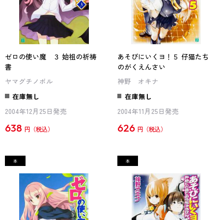
ゼロの使い魔 ３ 始祖の祈祷
あそびにいくヨ！５ 仔猫たち
書
のがくえんさい
ヤマグチノボル
神野 オキナ
在庫無し
在庫無し
2004年12月25日発売
2004年11月25日発売
638
626
円
円