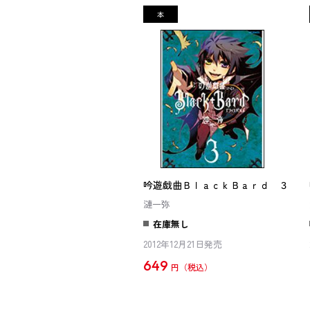
吟遊戯曲ＢｌａｃｋＢａｒｄ ３
漣一弥
在庫無し
2012年12月21日発売
649
円