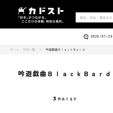
2026/0
ホーム
作品一覧
吟遊戯曲ＢｌａｃｋＢａｒｄ
吟遊戯曲ＢｌａｃｋＢａｒｄ
3
件あります