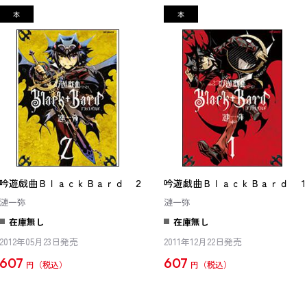
吟遊戯曲ＢｌａｃｋＢａｒｄ ２
吟遊戯曲ＢｌａｃｋＢａｒｄ 
漣一弥
漣一弥
在庫無し
在庫無し
2012年05月23日発売
2011年12月22日発売
607
607
円
円