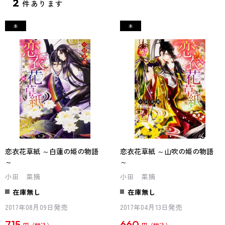
2
件あります
恋衣花草紙 ～白蓮の姫の物語
恋衣花草紙 ～山吹の姫の物語
～
～
小田 菜摘
小田 菜摘
在庫無し
在庫無し
2017年08月09日発売
2017年04月13日発売
715
660