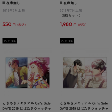
在庫無し
在庫無し
2019年7月上旬
2019年7月上旬
（5枚セット）
550
1,980
円
円
ときめきメモリアル Girl's Side
ときめきメモリアル Girl's Side
DAYS 2019 はばたきウォッチャ
DAYS 2019 はばたきウォッチャ