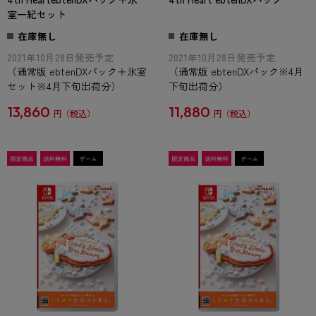
室一紀セット
在庫無し
在庫無し
2021年10月28日発売予定
2021年10月28日発売予定
（通常版 ebtenDXパック＋氷室
（通常版 ebtenDXパック※4月
セット※4月下旬出荷分）
下旬出荷分）
13,860
11,880
円
円