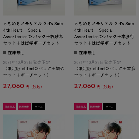
ときめきメモリアル Girl's Side
ときめきメモリアル Girl's Side
4th Heart Special
4th Heart Special
AssortebtenDXパック＋颯砂希
AssortebtenDXパック＋本多行
セット＋はば学ポーチセット
セット＋はば学ポーチセット
在庫無し
在庫無し
2021年10月28日発売予定
2021年10月28日発売予定
（限定版 ebtenDXパック＋颯砂
（限定版 ebtenDXパック＋本多
セット＋ポーチセット）
セット＋ポーチセット）
27,060
27,060
円
円