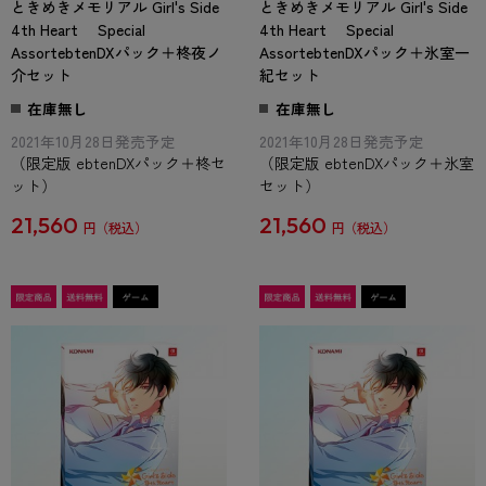
ときめきメモリアル Girl's Side
ときめきメモリアル Girl's Side
4th Heart Special
4th Heart Special
AssortebtenDXパック＋柊夜ノ
AssortebtenDXパック＋氷室一
介セット
紀セット
在庫無し
在庫無し
2021年10月28日発売予定
2021年10月28日発売予定
（限定版 ebtenDXパック＋柊セ
（限定版 ebtenDXパック＋氷室
ット）
セット）
21,560
21,560
円
円