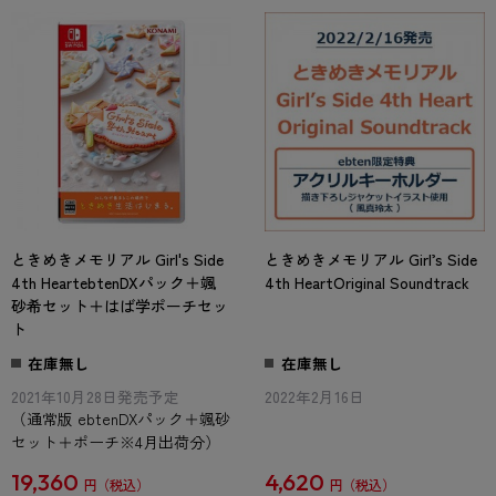
ときめきメモリアル Girl's Side
ときめきメモリアル Girl’s Side
4th HeartebtenDXパック＋颯
4th HeartOriginal Soundtrack
砂希セット＋はば学ポーチセッ
ト
在庫無し
在庫無し
2021年10月28日発売予定
2022年2月16日
（通常版 ebtenDXパック＋颯砂
セット＋ポーチ※4月出荷分）
19,360
4,620
円
円