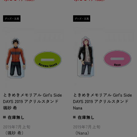
ときめきメモリアル Girl's Side
ときめきメモリアル Girl's Side
DAYS 2019 アクリルスタンド
DAYS 2019 アクリルスタンド
颯砂 希
Nana
在庫無し
在庫無し
2019年7月上旬
2019年7月上旬
（颯砂 希）
（Nana）