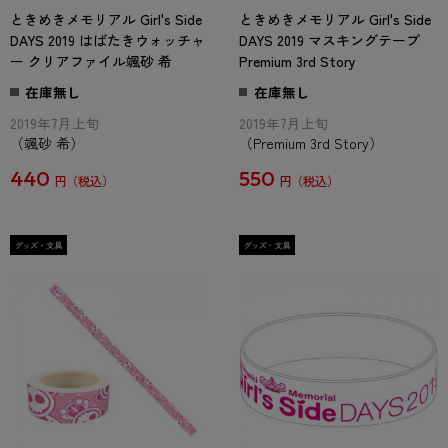
ときめきメモリアル Girl's Side
ときめきメモリアル Girl's Side
DAYS 2019 はばたきウォッチャ
DAYS 2019 マスキングテープ
ー クリアファイル颯砂 希
Premium 3rd Story
在庫無し
在庫無し
2019年7月上旬
2019年7月上旬
（颯砂 希）
（Premium 3rd Story）
440
550
円
円