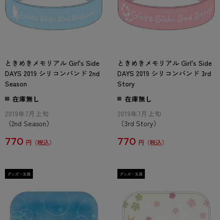
ときめきメモリアル Girl's Side
ときめきメモリアル Girl's Side
DAYS 2019 シリコンバンド 2nd
DAYS 2019 シリコンバンド 3rd
Season
Story
在庫無し
在庫無し
2019年7月上旬
2019年7月上旬
（2nd Season）
（3rd Story）
770
770
円
円