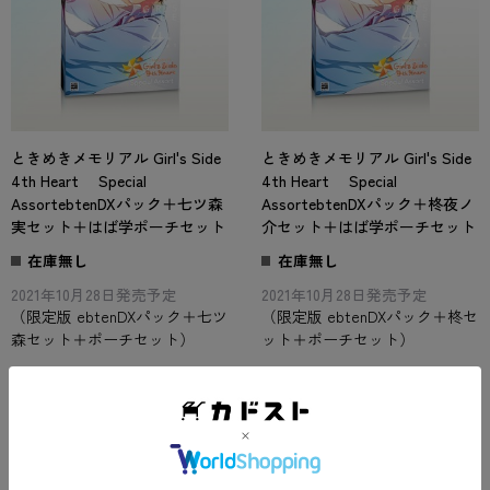
ときめきメモリアル Girl's Side
ときめきメモリアル Girl's Side
4th Heart Special
4th Heart Special
AssortebtenDXパック＋七ツ森
AssortebtenDXパック＋柊夜ノ
実セット＋はば学ポーチセット
介セット＋はば学ポーチセット
在庫無し
在庫無し
2021年10月28日発売予定
2021年10月28日発売予定
（限定版 ebtenDXパック＋七ツ
（限定版 ebtenDXパック＋柊セ
森セット＋ポーチセット）
ット＋ポーチセット）
27,060
27,060
円
円