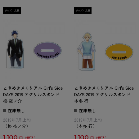
ときめきメモリアル Girl's Side
ときめきメモリアル Girl's Side
DAYS 2019 アクリルスタンド
DAYS 2019 アクリルスタンド
柊 夜ノ介
本多 行
在庫無し
在庫無し
2019年7月上旬
2019年7月上旬
（柊 夜ノ介）
（本多 行）
1,100
1,100
円
円