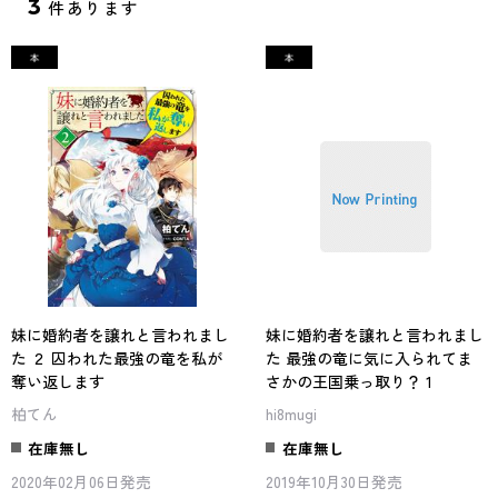
3
件あります
妹に婚約者を譲れと言われまし
妹に婚約者を譲れと言われまし
た ２ 囚われた最強の竜を私が
た 最強の竜に気に入られてま
奪い返します
さかの王国乗っ取り？ 1
柏てん
hi8mugi
在庫無し
在庫無し
2020年02月06日発売
2019年10月30日発売