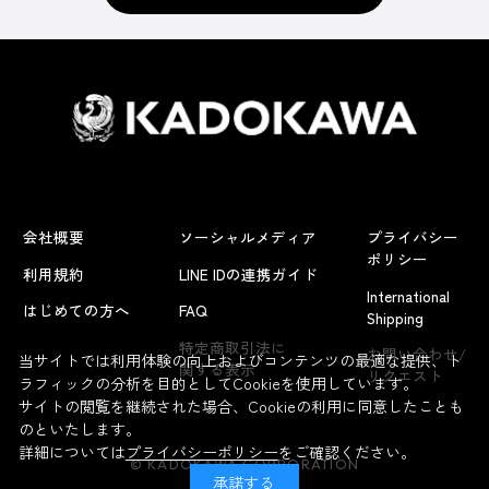
会社概要
ソーシャルメディア
プライバシー
ポリシー
利用規約
LINE IDの連携ガイド
International
はじめての方へ
FAQ
Shipping
特定商取引法に
お問い合わせ/
当サイトでは利用体験の向上およびコンテンツの最適な提供、ト
関する表示
リクエスト
ラフィックの分析を目的としてCookieを使用しています。
サイトの閲覧を継続された場合、Cookieの利用に同意したことも
のといたします。
詳細については
プライバシーポリシー
をご確認ください。
© KADOKAWA CORPORATION
承諾する