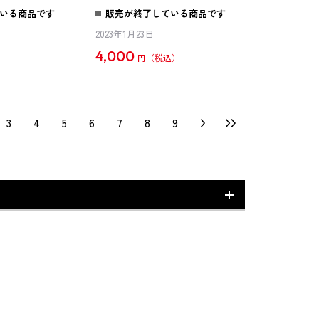
いる商品です
販売が終了している商品です
2023年1月23日
4,000
円
3
4
5
6
7
8
9
書籍
フィギュア/プラモデル