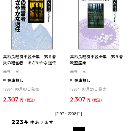
高杉良経済小説全集 第６巻
高杉良経済小説全集 第９巻
炎の経営者 あざやかな退任
欲望産業
高杉 良
高杉 良
在庫無し
在庫無し
1996年09月03日発売
1996年07月29日発売
2,307
2,307
円
円
[2197～2208件]
2234
件あります