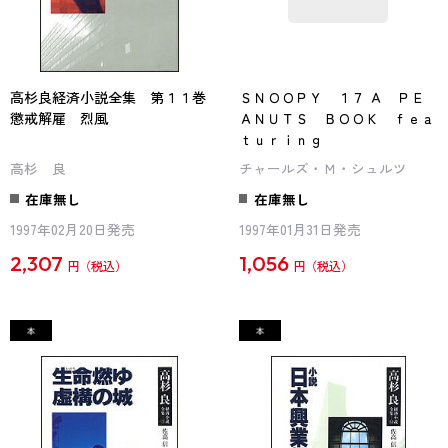
高杉良経済小説全集 第１１巻
ＳＮＯＯＰＹ １７ Ａ ＰＥ
懲戒解雇 烈風
ＡＮＵＴＳ ＢＯＯＫ ｆｅａ
ｔｕｒｉｎｇ
高杉 良
チャールズ・Ｍ・シュルツ
在庫無し
在庫無し
1997年02月20日発売
1997年01月31日発売
2,307
1,056
円
円