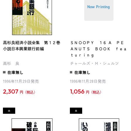
高杉良経済小説全集 第１２巻
ＳＮＯＯＰＹ １６ Ａ ＰＥ
小説日本興業銀行前編
ＡＮＵＴＳ ＢＯＯＫ ｆｅａ
ｔｕｒｉｎｇ
高杉 良
チャールズ・Ｍ・シュルツ
在庫無し
在庫無し
1996年11月29日発売
1996年11月28日発売
2,307
1,056
円
円