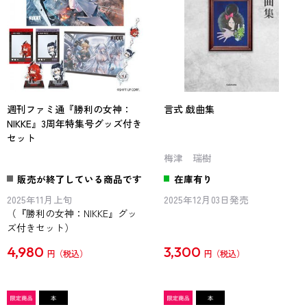
週刊ファミ通『勝利の女神：
言式 戯曲集
NIKKE』3周年特集号グッズ付き
セット
梅津 瑞樹
販売が終了している商品です
在庫有り
2025年11月上旬
2025年12月03日発売
（『勝利の女神：NIKKE』グッ
ズ付きセット）
4,980
3,300
円
円