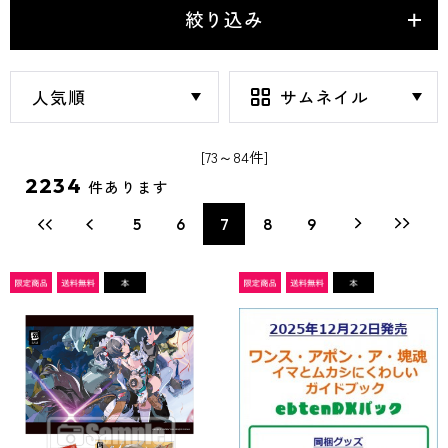
絞り込み
[73～84件]
2234
件あります
5
6
7
8
9