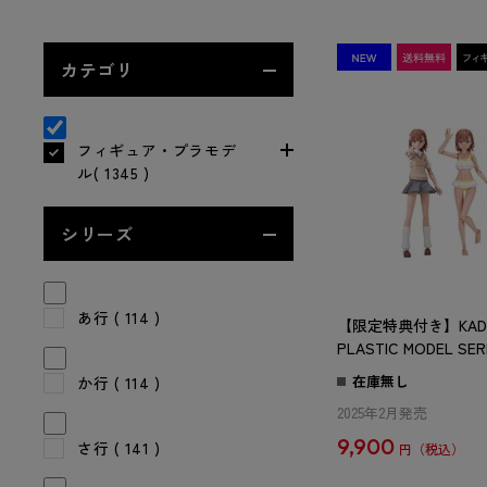
カテゴリ
フィギュア・プラモデ
ル( 1345 )
シリーズ
あ行
( 114 )
【限定特典付き】KAD
PLASTIC MODEL SE
る科学の超電磁砲T」
在庫無し
か行
( 114 )
DX ver.
2025年2月発売
9,900
さ行
( 141 )
円