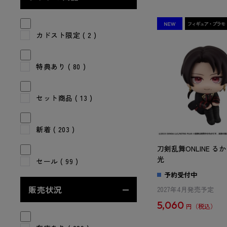
カドスト限定
( 2 )
特典あり
( 80 )
セット商品
( 13 )
新着
( 203 )
刀剣乱舞ONLINE る
光
セール
( 99 )
予約受付中
販売状況
2027年4月発売予定
5,060
円