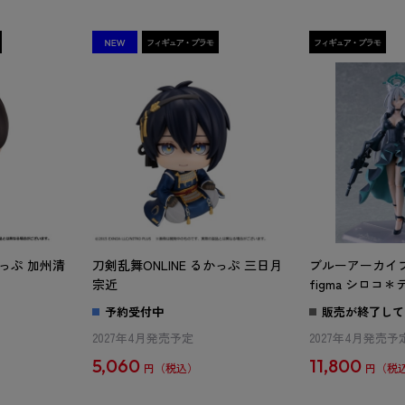
かっぷ 加州清
刀剣乱舞ONLINE るかっぷ 三日月
ブルーアーカイブ -Bl
宗近
figma シロコ
予約受付中
販売が終了して
2027年4月発売予定
2027年4月発売予
5,060
11,800
円
円