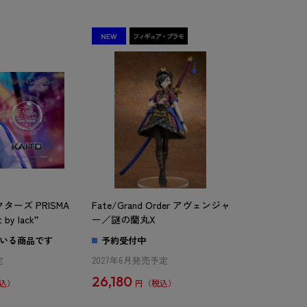
ーズ PRISMA
Fate/Grand Order アヴェンジャ
 by lack”
ー／謎の蘭丸X
いる商品です
予約受付中
定
2027年6月発売予定
26,180
円