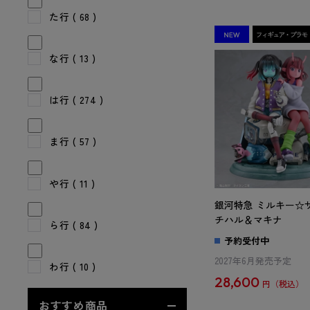
た行
( 68 )
な行
( 13 )
は行
( 274 )
ま行
( 57 )
や行
( 11 )
銀河特急 ミルキー☆
チハル＆マキナ
ら行
( 84 )
予約受付中
2027年6月発売予定
わ行
( 10 )
28,600
円
おすすめ商品