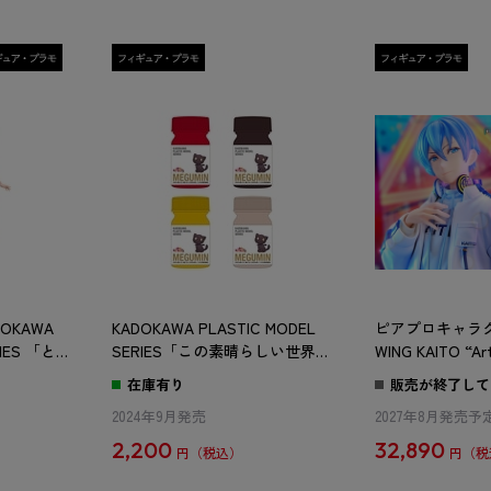
OKAWA
KADOKAWA PLASTIC MODEL
ピアプロキャラクタ
RIES 「とあ
SERIES「この素晴らしい世界に
WING KAITO “Art
 御坂美琴
祝福を！3」めぐみん カラーセッ
在庫有り
販売が終了して
ト
2024年9月発売
2027年8月発売予
2,200
32,890
円
円