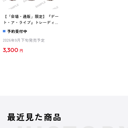
【「会場・通販」限定】『デー
ト・ア・ライブ』トレーディン
グホログラム缶バッジ ～狂三
予約受付中
がいっぱい～ ファンタジア・
2026年9月下旬発売予定
リビルドVer. BOX
3,300
円
最近見た商品