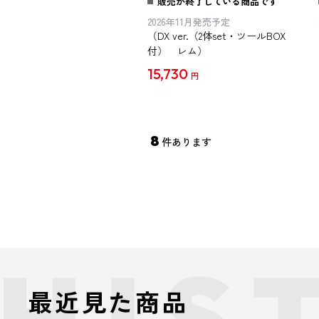
販売が終了している商品です
DX ver. スペシャルセット
2026年11月発売予定
（DX ver.（2体set・ツールBOX
付） レム）
15,730
円
8
件あります
最近見た商品