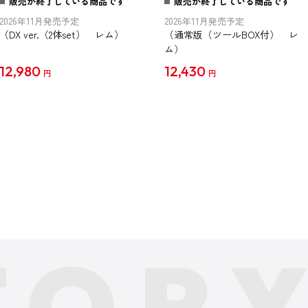
販売が終了している商品です
販売が終了している商品です
DX ver.
スペシャルセット
2026年11月発売予定
2026年11月発売予定
（DX ver.（2体set） レム）
（通常版（ツールBOX付） レ
ム）
12,980
12,430
円
円