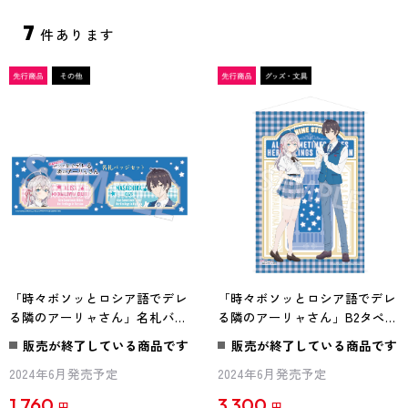
7
件あります
「時々ボソッとロシア語でデレ
「時々ボソッとロシア語でデレ
る隣のアーリャさん」名札バッ
る隣のアーリャさん」B2タペス
ジセット STUDIO CAST ver.
トリー STUDIO CAST ver.
販売が終了している商品です
販売が終了している商品です
2024年6月発売予定
2024年6月発売予定
1,760
3,300
円
円