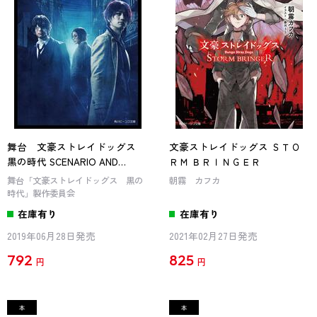
舞台 文豪ストレイドッグス
文豪ストレイドッグス ＳＴＯ
黒の時代 SCENARIO AND
ＲＭ ＢＲＩＮＧＥＲ
INTERVIEW BOOK
舞台「文豪ストレイドッグス 黒の
朝霧 カフカ
時代」製作委員会
在庫有り
在庫有り
2019年06月28日発売
2021年02月27日発売
792
825
円
円