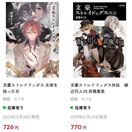
文豪ストレイドッグス 太宰を
文豪ストレイドッグス外伝 綾
拾った日
辻行人VS.京極夏彦
朝霧 カフカ
朝霧 カフカ
在庫有り
在庫有り
2023年12月28日発売
2019年01月24日発売
726
770
円
円