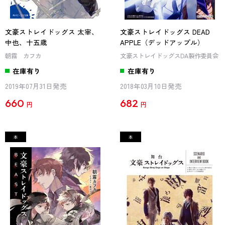
文豪ストレイドッグス 太宰、
文豪ストレイドッグス DEAD
中也、十五歳
APPLE（デッドアップル）
朝霧 カフカ
文豪ストレイドッグスDA製作委員会
在庫有り
在庫有り
2019年07月31日発売
2018年03月10日発売
660
682
円
円