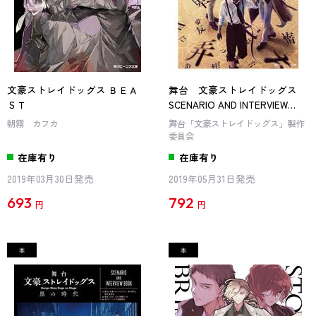
文豪ストレイドッグス ＢＥＡ
舞台 文豪ストレイドッグス
ＳＴ
SCENARIO AND INTERVIEW
BOOK
朝霧 カフカ
舞台「文豪ストレイドッグス」製作
委員会
在庫有り
在庫有り
2019年03月30日発売
2019年05月31日発売
693
792
円
円