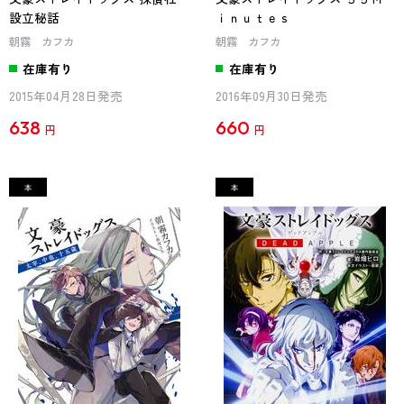
設立秘話
ｉｎｕｔｅｓ
朝霧 カフカ
朝霧 カフカ
在庫有り
在庫有り
2015年04月28日発売
2016年09月30日発売
638
660
円
円