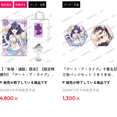
【「会場・通販」限定】【限定特
『デート・ア・ライブ』十香＆
典付】『デート・ア・ライブ』
三缶バッジセット うきうき水着
B2タぺストリー＆アクリルスタ
Ver.
販売が終了している商品です
販売が終了している商品です
ンド うきうき水着Ver. 夜刀神十
2023年9月中旬発売予定
2023年11月下旬発売予定
香セット
4,800
1,300
円
円