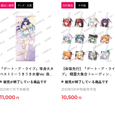
『デート・ア・ライブ』等身大タ
【会場先行】『デート・ア・ラ
ペストリーうきうき水着Ver. 夜刀
ブ』 精霊大集合トレーディング
神十香
アクリルキーホルダーコンプリ
販売が終了している商品です
販売が終了している商品です
トセット
2023年11月下旬発売
2023年9月中旬発売予定
11,000
10,500
円
円