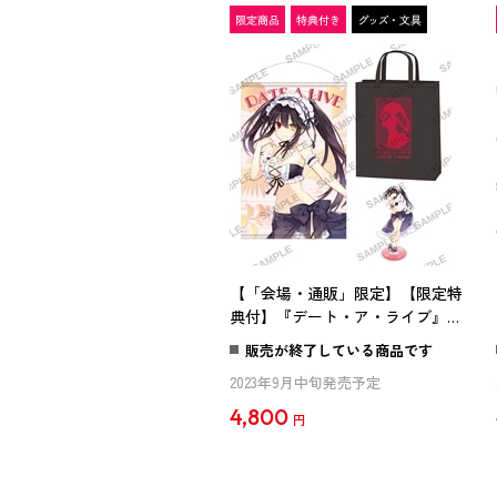
【「会場・通販」限定】【限定特
典付】『デート・ア・ライブ』
B2タぺストリー＆アクリルスタ
販売が終了している商品です
ンド うきうき水着Ver. 時崎狂三
2023年9月中旬発売予定
セット
4,800
円