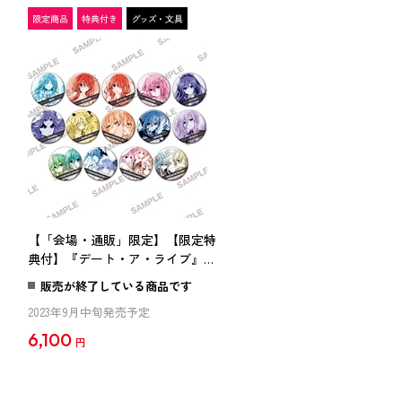
イ
【「会場・通販」限定】【限定特
典付】『デート・ア・ライブ』
ー
トレーディング缶バッジ～メモリ
販売が終了している商品です
アルコレクション Vol.3～ コンプ
2023年9月中旬発売予定
リートセット
6,100
円