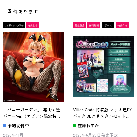
3
件あります
「バニーガーデン」 凜 1/4 逆
Villion:Code 特装版 ファミ通DX
バニーVer.（エビテン限定特典
パック 3Dクリスタルセット
付き）
Switch2
予約受付中
在庫わずか
2026年11月
2026年6月25日発売予定