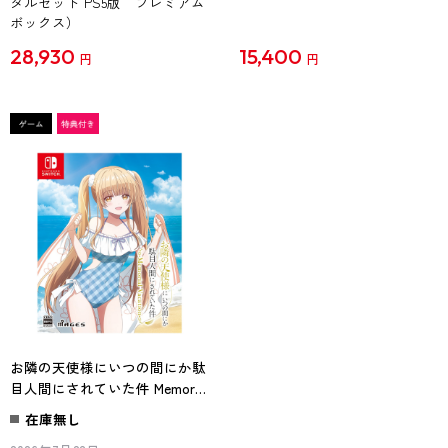
タルセット PS5版 プレミアム
ボックス）
28,930
15,400
円
円
お隣の天使様にいつの間にか駄
目人間にされていた件 Memorial
Vacation 限定版（エビテン限定
在庫無し
特典付き）