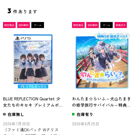
3
件あります
BLUE REFLECTION Quartet: 少
わんたま☆らいふ～犬山たまき
女たちのキセキ プレミアムボ
の修学旅行サバイバル～特典ボ
ックス ファミ通DXパック Wク
ックス ファミ通DXパック
在庫無し
在庫有り
リスタルセット PS5版
2026年7月30日
2026年6月25日
（ファミ通DXパック Wクリス