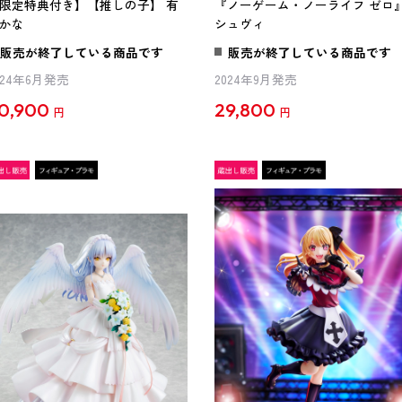
限定特典付き】【推しの子】 有
『ノーゲーム・ノーライフ ゼロ
かな
シュヴィ
販売が終了している商品です
販売が終了している商品です
024年6月発売
2024年9月発売
0,900
29,800
円
円