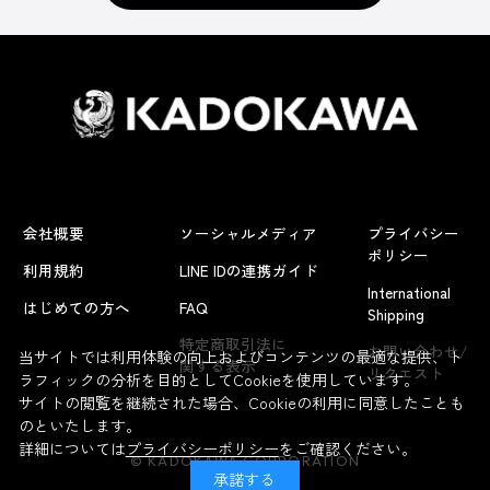
会社概要
ソーシャルメディア
プライバシー
ポリシー
利用規約
LINE IDの連携ガイド
International
はじめての方へ
FAQ
Shipping
特定商取引法に
お問い合わせ/
当サイトでは利用体験の向上およびコンテンツの最適な提供、ト
関する表示
リクエスト
ラフィックの分析を目的としてCookieを使用しています。
サイトの閲覧を継続された場合、Cookieの利用に同意したことも
のといたします。
詳細については
プライバシーポリシー
をご確認ください。
© KADOKAWA CORPORATION
承諾する