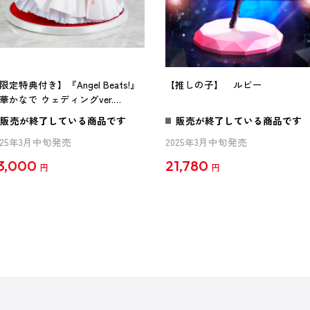
限定特典付き】『Angel Beats!』
【推しの子】 ルビー
華かなで ウェディングver.
ADOKAWAスペシャルセット
販売が終了している商品です
販売が終了している商品です
025年3月中旬発売
2025年3月中旬発売
3,000
21,780
円
円