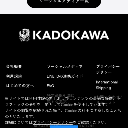
ソーシャルメディア一覧
会社概要
ソーシャルメディア
プライバシー
ポリシー
利用規約
LINE IDの連携ガイド
International
はじめての方へ
FAQ
Shipping
特定商取引法に
お問い合わせ/
当サイトでは利用体験の向上およびコンテンツの最適な提供、ト
関する表示
リクエスト
ラフィックの分析を目的としてCookieを使用しています。
サイトの閲覧を継続された場合、Cookieの利用に同意したことも
のといたします。
詳細については
プライバシーポリシー
をご確認ください。
© KADOKAWA CORPORATION