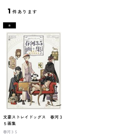
1
件あります
文豪ストレイドッグス 春河３
５画集
春河３５