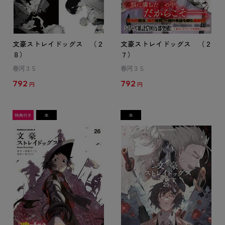
文豪ストレイドッグス （２
文豪ストレイドッグス （２
８）
７）
春河３５
春河３５
792
792
円
円