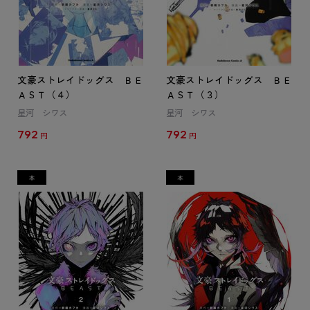
文豪ストレイドッグス ＢＥ
文豪ストレイドッグス ＢＥ
ＡＳＴ（４）
ＡＳＴ（３）
星河 シワス
星河 シワス
792
792
円
円