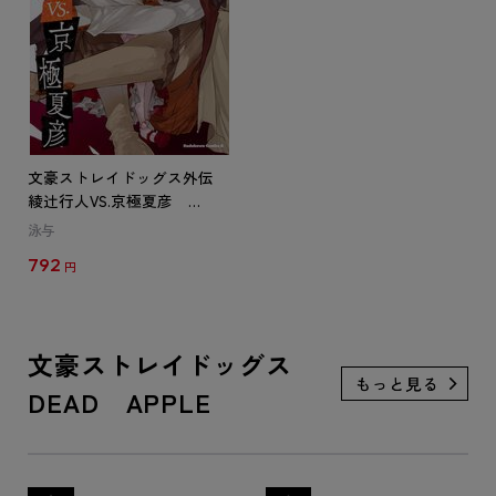
文豪ストレイドッグス外伝
綾辻行人VS.京極夏彦
（１）
泳与
792
円
文豪ストレイドッグス
DEAD APPLE