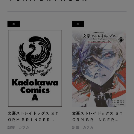
文豪ストレイドッグス ＳＴ
文豪ストレイドッグス ＳＴ
ＯＲＭ ＢＲＩＮＧＥＲ
ＯＲＭ ＢＲＩＮＧＥＲ
（２）
（１）
朝霧 カフカ
朝霧 カフカ