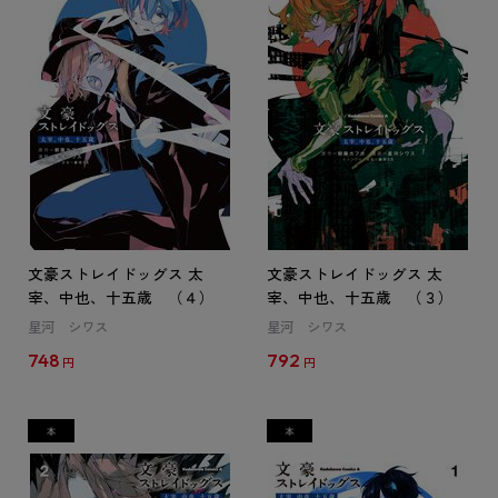
文豪ストレイドッグス 太
文豪ストレイドッグス 太
宰、中也、十五歳 （４）
宰、中也、十五歳 （３）
星河 シワス
星河 シワス
748
792
円
円