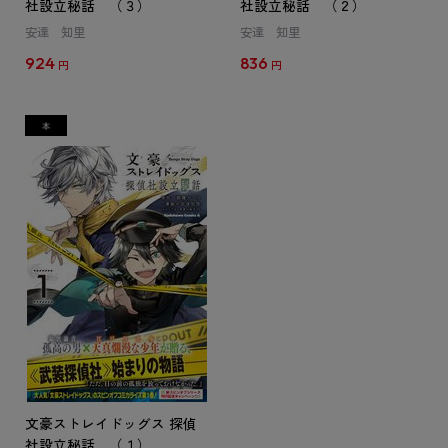
社設立秘話 （３）
社設立秘話 （２）
安達 知里
安達 知里
924
836
円
円
文豪ストレイドッグス 探偵
社設立秘話 （１）