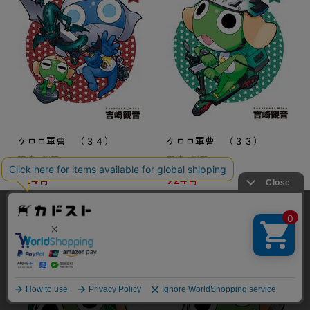
ケロロ軍曹 （３４）
ケロロ軍曹 （３３）
吉崎 観音
吉崎 観音
924
924
円
円
当サイトでは利用体験の向上およびコンテンツの最適な提供、ト
ラフィックの分析を目的としてCookieを使用しています。
サイトの閲覧を継続された場合、Cookieの利用に同意したことも
のといたします。
詳細については
プライバシーポリシー
をご確認ください。
承諾する