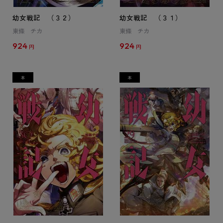
幼女戦記 （３２）
幼女戦記 （３１）
東條 チカ
東條 チカ
924
924
円
円