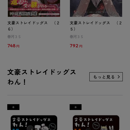
文豪ストレイドッグス （２
文豪ストレイドッグス （２
６）
５）
春河３５
春河３５
748
792
円
円
文豪ストレイドッグス
わん！