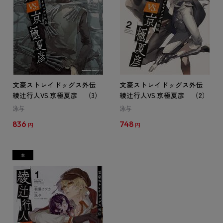
文豪ストレイドッグス外伝
文豪ストレイドッグス外伝
綾辻行人VS.京極夏彦 （3）
綾辻行人VS.京極夏彦 （2）
泳与
泳与
836
748
円
円