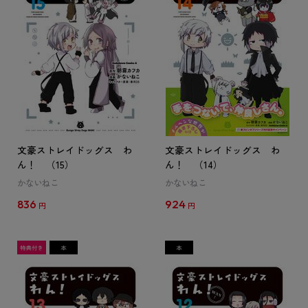
文豪ストレイドッグス わ
文豪ストレイドッグス わ
ん！ （15）
ん！ （14）
かないねこ
かないねこ
836
924
円
円