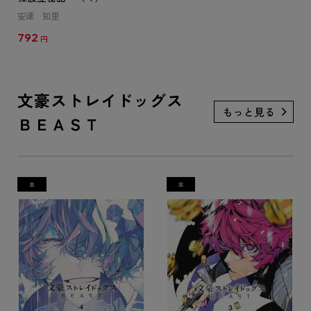
安達 知里
792
円
文豪ストレイドッグス
ＢＥＡＳＴ