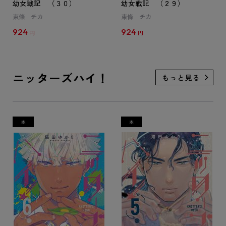
幼女戦記 （３０）
幼女戦記 （２９）
東條 チカ
東條 チカ
924
924
円
円
ニッターズハイ！