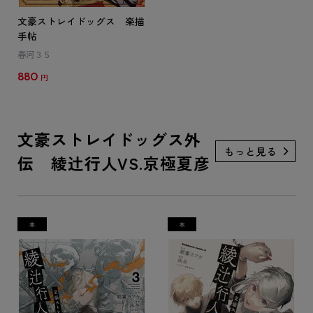
文豪ストレイドッグス 楽描
手帖
春河３５
880
円
文豪ストレイドッグス外
伝 綾辻行人VS.京極夏彦