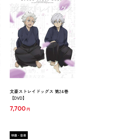
文豪ストレイドッグス 第24巻
【DVD】
7,700
円