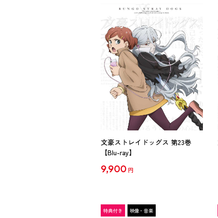
文豪ストレイドッグス 第23巻
【Blu-ray】
9,900
円