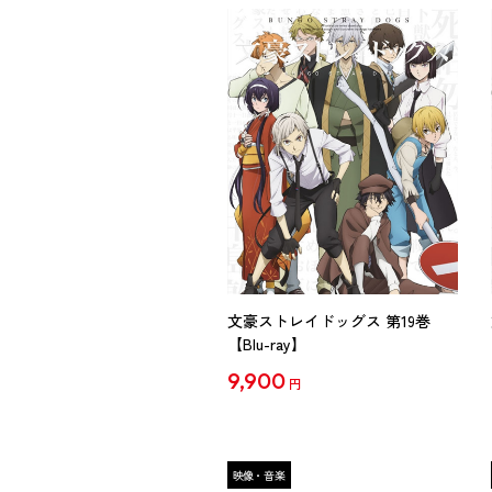
文豪ストレイドッグス 第19巻
【Blu-ray】
9,900
円