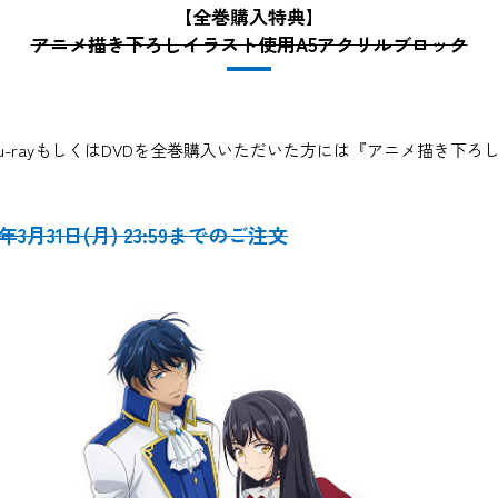
【全巻購入特典】
アニメ描き下ろしイラスト使用A5アクリルブロック
u-rayもしくはDVDを全巻購入いただいた方には『アニメ描き下ろ
5年3月31日(月) 23:59までのご注文