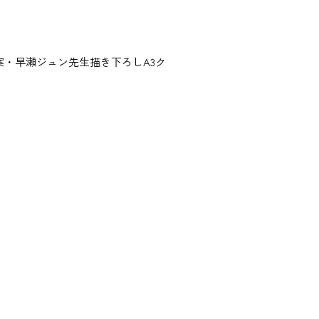
原案・早瀬ジュン先生描き下ろしA3ク