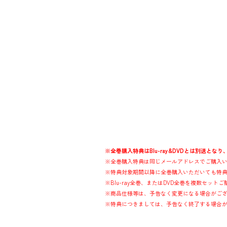
※全巻購入特典はBlu-ray&DVDとは別送と
※全巻購入特典は同じメールアドレスでご購入
※特典対象期間以降に全巻購入いただいても特
※Blu-ray全巻、またはDVD全巻を複数セ
※商品仕様等は、予告なく変更になる場合がご
※特典につきましては、予告なく終了する場合