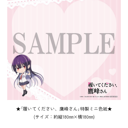
★｢履いてください、鷹峰さん｣特製ミニ色紙★
(サイズ：約縦180㎜×横180㎜)