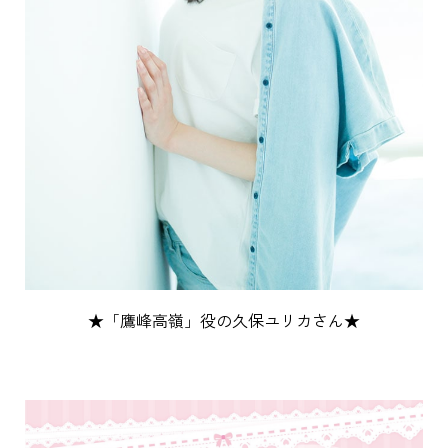
★「鷹峰高嶺」役の久保ユリカさん★