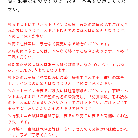
際に必要なものですので、必ずご本名を登録してくだ
さい。
※カドストにて「ネットサイン会対象」表記の該当商品をご購入さ
れた方に限ります。カドスト以外でのご購入は対象外となります。
予めご了承ください。
※商品仕様等は、予告なく変更になる場合がございます。
※特典につきましては、予告なく終了する場合があります。予めご
了承ください。
※対象商品のご購入はお一人様＜数量限定版＞3点、＜Blu-ray＞3
点、＜DVD＞3点までとなります。
※上記の販売終了時間以降に決済手続きをされても、進行の都合
上、サイン会の対象とはなりません。予めご了承ください
※ネットサイン会商品ご購入には注意事項がございます。下記イベ
ント案内および「ご希望の宛名の登録方法」「免責事項」をお読み
の上、内容にご同意いただいたうえでご注文下さい。ご注文完了を
もってご同意いただいたものとさせて頂きます。
※特製ミニ色紙は配信終了後、商品の発売日に商品と同梱にてお送
り致します。
※特製ミニ色紙は代替品等はございませんので交換対応は致しかね
ます。予めご了承ください。