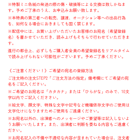
※特製ミニ色紙の発送の際の傷・破損等による交換は致しかねま
す。予めご了承のうえ、お申込みお願い致します。
※本特典の第三者への転売、譲渡、オークション等への出品行為
を、如何なる場合におきましても固く禁じます。
※配信中には、お買い上げいただいたお客様のお宛名（希望登録
名）を書かせていただき、読み上げもそちらで行わせていただきま
す。
進行の都合上、必ずしもご購入者全員の希望登録名をリアルタイム
で読み上げられない可能性がございます。予めご了承ください。
《ご注意ください！》ご希望の宛名の登録方法
ご注文時の注文STEP2「ご注文方法の指定」備考欄にてご希望の宛
名をご記入ください。
※ご希望のお宛名は「カタカナ」または「ひらがな」のみで、10文
字以内でご記入くだささい。
※絵文字、顔文字、特殊な文字や記号など機種依存文字のご使用は
文字化けになりますためご使用をご遠慮ください。
※お宛名以外の、出演者へのメッセージやご要望等は記入しないよ
うお願いいたします。また、出演者に判断を委ねる内容もご遠慮く
ださい。
※お宛名記入の不備や不適切な内容が含まれていた場合は、注文者